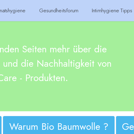
natshygiene
Gesundheitsforum
Intimhygiene Tipps
enden Seiten mehr über die
und die Nachhaltigkeit von
are - Produkten.
Warum Bio Baumwolle ?
Ge