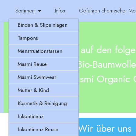
Sortiment
Infos
Gefahren chemischer Mo
Binden & Slipeinlagen
Tampons
Erfahren Sie auf den folg
Menstruationstassen
Vorzüge von Bio-Baumwolle 
Masmi Reuse
Masmi Organic C
Masmi Swimwear
Mutter & Kind
Kosmetik & Reinigung
Inkontinenz
Wir über uns
Inkontinenz Reuse